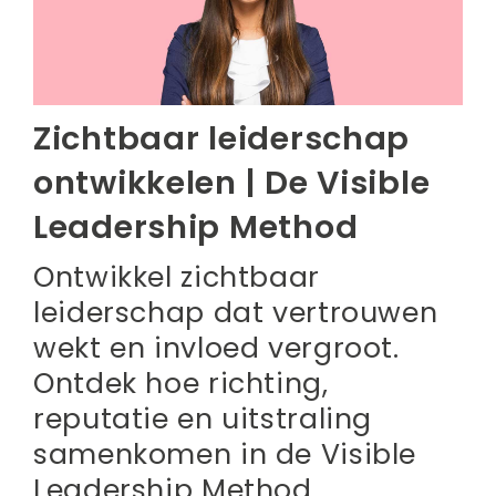
Sprekers
Cases
Shop & Stories
Zichtbaar leiderschap
Contact
ontwikkelen | De Visible
Leadership Method
Ontwikkel zichtbaar
leiderschap dat vertrouwen
wekt en invloed vergroot.
Ontdek hoe richting,
reputatie en uitstraling
samenkomen in de Visible
Leadership Method.