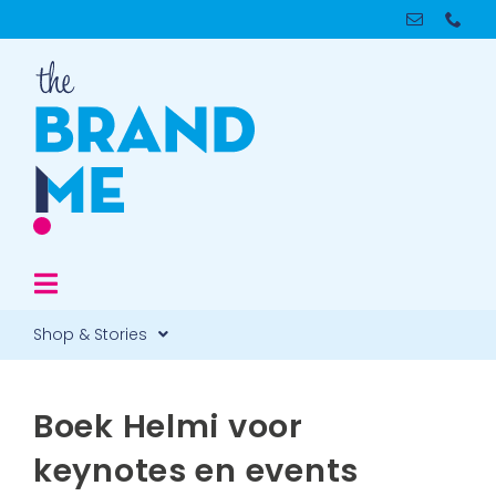
Ga
naar
inhoud
Toggle
Navigation
Shop & Stories
Over
Artikelen
Boek Helmi voor
Leadership & Reputation
Books & E-books
keynotes en events
Image & Presence