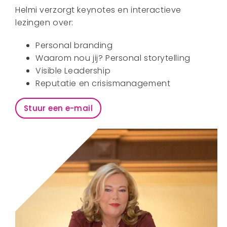
Sprekers
Helmi verzorgt keynotes en interactieve
lezingen over:
Cases
Shop & Stories
Personal branding
Waarom nou jij? Personal storytelling
Contact
Visible Leadership
Reputatie en crisismanagement
Stuur een e-mail